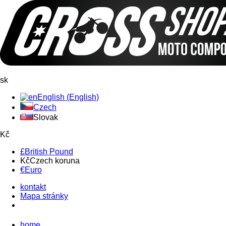
sk
English (English)
Czech
Slovak
Kč
£
British Pound
Kč
Czech koruna
€
Euro
kontakt
Mapa stránky
home