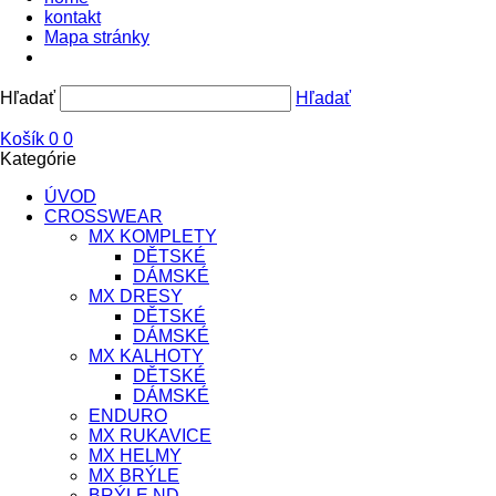
kontakt
Mapa stránky
Hľadať
Hľadať
Košík
0
0
Kategórie
ÚVOD
CROSSWEAR
MX KOMPLETY
DĚTSKÉ
DÁMSKÉ
MX DRESY
DĚTSKÉ
DÁMSKÉ
MX KALHOTY
DĚTSKÉ
DÁMSKÉ
ENDURO
MX RUKAVICE
MX HELMY
MX BRÝLE
BRÝLE ND