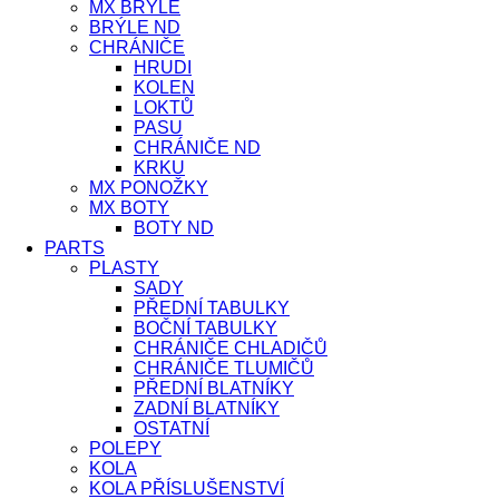
MX BRÝLE
BRÝLE ND
CHRÁNIČE
HRUDI
KOLEN
LOKTŮ
PASU
CHRÁNIČE ND
KRKU
MX PONOŽKY
MX BOTY
BOTY ND
PARTS
PLASTY
SADY
PŘEDNÍ TABULKY
BOČNÍ TABULKY
CHRÁNIČE CHLADIČŮ
CHRÁNIČE TLUMIČŮ
PŘEDNÍ BLATNÍKY
ZADNÍ BLATNÍKY
OSTATNÍ
POLEPY
KOLA
KOLA PŘÍSLUŠENSTVÍ