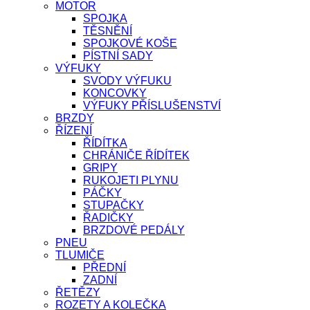
MOTOR
SPOJKA
TĚSNĚNÍ
SPOJKOVÉ KOŠE
PÍSTNÍ SADY
VÝFUKY
SVODY VÝFUKU
KONCOVKY
VÝFUKY PŘÍSLUŠENSTVÍ
BRZDY
ŘÍZENÍ
ŘÍDÍTKA
CHRÁNIČE ŘÍDÍTEK
GRIPY
RUKOJETI PLYNU
PÁČKY
STUPAČKY
ŘADIČKY
BRZDOVÉ PEDÁLY
PNEU
TLUMIČE
PŘEDNÍ
ZADNÍ
ŘETĚZY
ROZETY A KOLEČKA