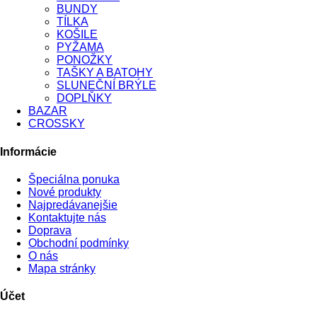
BUNDY
TÍLKA
KOŠILE
PYŽAMA
PONOŽKY
TAŠKY A BATOHY
SLUNEČNÍ BRÝLE
DOPLŇKY
BAZAR
CROSSKY
Informácie
Špeciálna ponuka
Nové produkty
Najpredávanejšie
Kontaktujte nás
Doprava
Obchodní podmínky
O nás
Mapa stránky
Účet