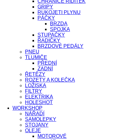
CHRÁNIČE ŘÍDÍTEK
GRIPY
RUKOJETI PLYNU
PÁČKY
BRZDA
SPOJKA
STUPAČKY
ŘADIČKY
BRZDOVÉ PEDÁLY
PNEU
TLUMIČE
PŘEDNÍ
ZADNÍ
ŘETĚZY
ROZETY A KOLEČKA
LOŽISKA
FILTRY
ELEKTRIKA
HOLESHOT
WORKSHOP
NÁŘADÍ
SAMOLEPKY
STOJANY
OLEJE
MOTOROVÉ