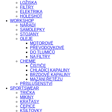
LOŽISKA
FILTRY
ELEKTRIKA
HOLESHOT
WORKSHOP
NÁŘADÍ
SAMOLEPKY
STOJANY
OLEJE
MOTOROVÉ
PŘEVODOVKOVÉ
DO TLUMIČŮ
NA FILTRY
CHEMIE
ČISTIČE
CHLADÍCÍ KAPALINY
BRZDOVÉ KAPALINY
MAZÁNÍ ŘETĚZU
PŘÍSLUŠENSTVÍ
SPORTSWEAR
TRIČKA
MIKINY
KRAŤASY
ČEPICE
KŠILTOVKY