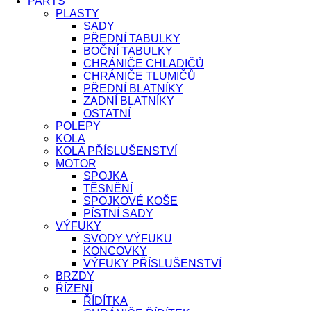
PARTS
PLASTY
SADY
PŘEDNÍ TABULKY
BOČNÍ TABULKY
CHRÁNIČE CHLADIČŮ
CHRÁNIČE TLUMIČŮ
PŘEDNÍ BLATNÍKY
ZADNÍ BLATNÍKY
OSTATNÍ
POLEPY
KOLA
KOLA PŘÍSLUŠENSTVÍ
MOTOR
SPOJKA
TĚSNĚNÍ
SPOJKOVÉ KOŠE
PÍSTNÍ SADY
VÝFUKY
SVODY VÝFUKU
KONCOVKY
VÝFUKY PŘÍSLUŠENSTVÍ
BRZDY
ŘÍZENÍ
ŘÍDÍTKA