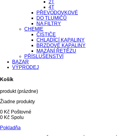
2T
4T
PŘEVODOVKOVÉ
DO TLUMIČŮ
NA FILTRY
CHEMIE
ČISTIČE
CHLADÍCÍ KAPALINY
BRZDOVÉ KAPALINY
MAZÁNÍ ŘETĚZU
PŘÍSLUŠENSTVÍ
BAZAR
VÝPRODEJ
Košík
produkt
(prázdne)
Žiadne produkty
0 Kč
Poštovné
0 Kč
Spolu
Pokladňa