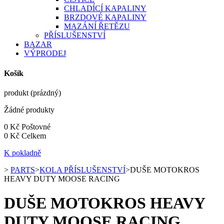
CHLADÍCÍ KAPALINY
BRZDOVÉ KAPALINY
MAZÁNÍ ŘETĚZU
PŘÍSLUŠENSTVÍ
BAZAR
VÝPRODEJ
Košík
produkt
(prázdný)
Žádné produkty
0 Kč
Poštovné
0 Kč
Celkem
K pokladně
>
PARTS
>
KOLA PŘÍSLUŠENSTVÍ
>
DUŠE MOTOKROS
HEAVY DUTY MOOSE RACING
DUŠE MOTOKROS HEAVY
DUTY MOOSE RACING