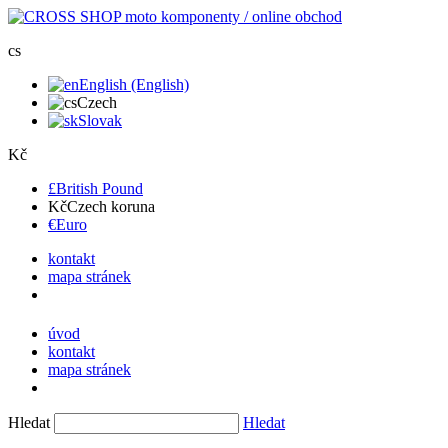
cs
English (English)
Czech
Slovak
Kč
£
British Pound
Kč
Czech koruna
€
Euro
kontakt
mapa stránek
úvod
kontakt
mapa stránek
Hledat
Hledat