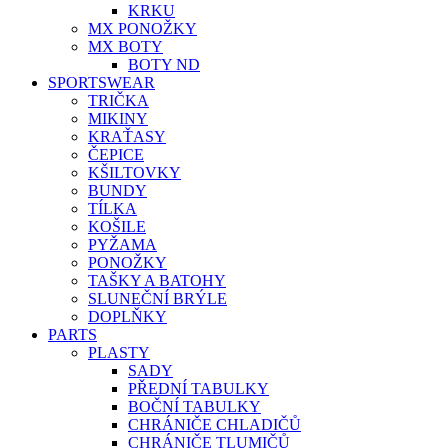
KRKU
MX PONOŽKY
MX BOTY
BOTY ND
SPORTSWEAR
TRIČKA
MIKINY
KRAŤASY
ČEPICE
KŠILTOVKY
BUNDY
TÍLKA
KOŠILE
PYŽAMA
PONOŽKY
TAŠKY A BATOHY
SLUNEČNÍ BRÝLE
DOPLŇKY
PARTS
PLASTY
SADY
PŘEDNÍ TABULKY
BOČNÍ TABULKY
CHRÁNIČE CHLADIČŮ
CHRÁNIČE TLUMIČŮ