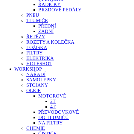
ŘADIČKY
BRZDOVÉ PEDÁLY
PNEU
TLUMIČE
PŘEDNÍ
ZADNÍ
ŘETĚZY
ROZETY A KOLEČKA
LOŽISKA
FILTRY
ELEKTRIKA
HOLESHOT
WORKSHOP
NÁŘADÍ
SAMOLEPKY
STOJANY
OLEJE
MOTOROVÉ
2T
4T
PŘEVODOVKOVÉ
DO TLUMIČŮ
NA FILTRY
CHEMIE
ČISTIČE