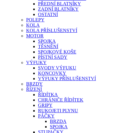
PŘEDNÍ BLATNÍKY
ZADNÍ BLATNÍKY
OSTATNÍ
POLEPY
KOLA
KOLA PŘÍSLUŠENSTVÍ
MOTOR
SPOJKA
TĚSNĚNÍ
SPOJKOVÉ KOŠE
PÍSTNÍ SADY
VÝFUKY
SVODY VÝFUKU
KONCOVKY
VÝFUKY PŘÍSLUŠENSTVÍ
BRZDY
ŘÍZENÍ
ŘÍDÍTKA
CHRÁNIČE ŘÍDÍTEK
GRIPY
RUKOJETI PLYNU
PÁČKY
BRZDA
SPOJKA
STUPAČKY