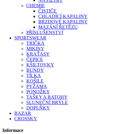
NA FILTRY
CHEMIE
ČISTIČE
CHLADÍCÍ KAPALINY
BRZDOVÉ KAPALINY
MAZÁNÍ ŘETĚZU
PŘÍSLUŠENSTVÍ
SPORTSWEAR
TRIČKA
MIKINY
KRAŤASY
ČEPICE
KŠILTOVKY
BUNDY
TÍLKA
KOŠILE
PYŽAMA
PONOŽKY
TAŠKY A BATOHY
SLUNEČNÍ BRÝLE
DOPLŇKY
BAZAR
CROSSKY
Informace