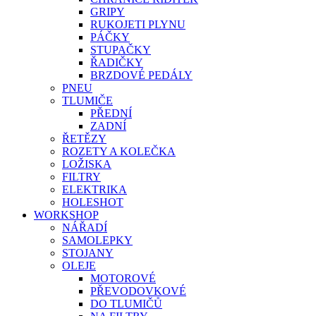
GRIPY
RUKOJETI PLYNU
PÁČKY
STUPAČKY
ŘADIČKY
BRZDOVÉ PEDÁLY
PNEU
TLUMIČE
PŘEDNÍ
ZADNÍ
ŘETĚZY
ROZETY A KOLEČKA
LOŽISKA
FILTRY
ELEKTRIKA
HOLESHOT
WORKSHOP
NÁŘADÍ
SAMOLEPKY
STOJANY
OLEJE
MOTOROVÉ
PŘEVODOVKOVÉ
DO TLUMIČŮ