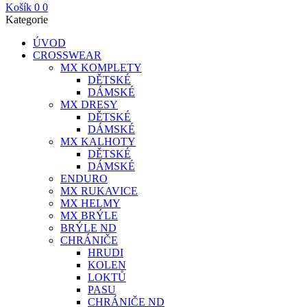
Košík
0
0
Kategorie
ÚVOD
CROSSWEAR
MX KOMPLETY
DĚTSKÉ
DÁMSKÉ
MX DRESY
DĚTSKÉ
DÁMSKÉ
MX KALHOTY
DĚTSKÉ
DÁMSKÉ
ENDURO
MX RUKAVICE
MX HELMY
MX BRÝLE
BRÝLE ND
CHRÁNIČE
HRUDI
KOLEN
LOKTŮ
PASU
CHRÁNIČE ND