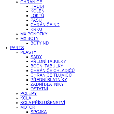
CHRÁNIČE
HRUDI
KOLEN
LOKTŮ
PASU
CHRÁNIČE ND
KRKU
MX PONOŽKY
MX BOTY
BOTY ND
PARTS
PLASTY
SADY
PŘEDNÍ TABULKY
BOČNÍ TABULKY
CHRÁNIČE CHLADIČŮ
CHRÁNIČE TLUMIČŮ
PŘEDNÍ BLATNÍKY
ZADNÍ BLATNÍKY
OSTATNÍ
POLEPY
KOLA
KOLA PŘÍSLUŠENSTVÍ
MOTOR
SPOJKA