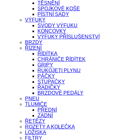
TĚSNĚNÍ
SPOJKOVÉ KOŠE
PÍSTNÍ SADY
VÝFUKY
SVODY VÝFUKU
KONCOVKY
VÝFUKY PŘÍSLUŠENSTVÍ
BRZDY
ŘÍZENÍ
ŘÍDÍTKA
CHRÁNIČE ŘÍDÍTEK
GRIPY
RUKOJETI PLYNU
PÁČKY
STUPAČKY
ŘADIČKY
BRZDOVÉ PEDÁLY
PNEU
TLUMIČE
PŘEDNÍ
ZADNÍ
ŘETĚZY
ROZETY A KOLEČKA
LOŽISKA
FILTRY