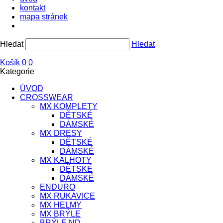
kontakt
mapa stránek
Hledat
Hledat
Košík
0
0
Kategorie
ÚVOD
CROSSWEAR
MX KOMPLETY
DĚTSKÉ
DÁMSKÉ
MX DRESY
DĚTSKÉ
DÁMSKÉ
MX KALHOTY
DĚTSKÉ
DÁMSKÉ
ENDURO
MX RUKAVICE
MX HELMY
MX BRÝLE
BRÝLE ND