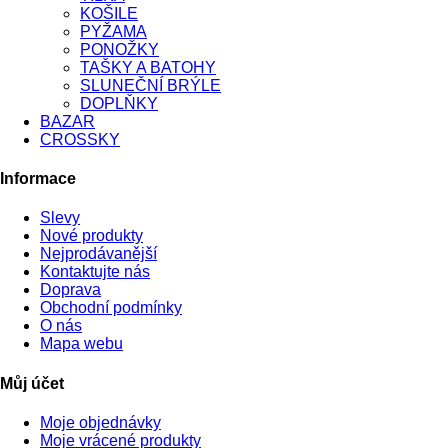
KOŠILE
PYŽAMA
PONOŽKY
TAŠKY A BATOHY
SLUNEČNÍ BRÝLE
DOPLŇKY
BAZAR
CROSSKY
Informace
Slevy
Nové produkty
Nejprodávanější
Kontaktujte nás
Doprava
Obchodní podmínky
O nás
Mapa webu
Můj účet
Moje objednávky
Moje vrácené produkty