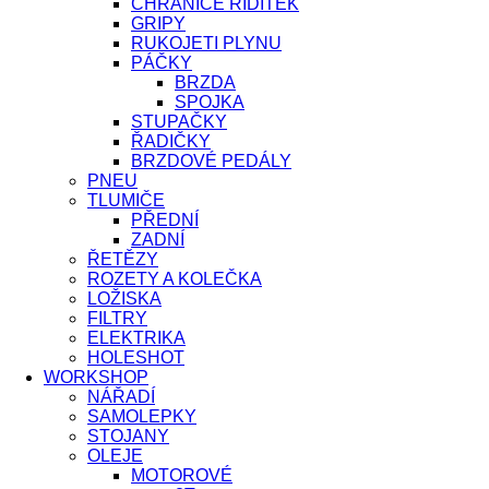
CHRÁNIČE ŘÍDÍTEK
GRIPY
RUKOJETI PLYNU
PÁČKY
BRZDA
SPOJKA
STUPAČKY
ŘADIČKY
BRZDOVÉ PEDÁLY
PNEU
TLUMIČE
PŘEDNÍ
ZADNÍ
ŘETĚZY
ROZETY A KOLEČKA
LOŽISKA
FILTRY
ELEKTRIKA
HOLESHOT
WORKSHOP
NÁŘADÍ
SAMOLEPKY
STOJANY
OLEJE
MOTOROVÉ