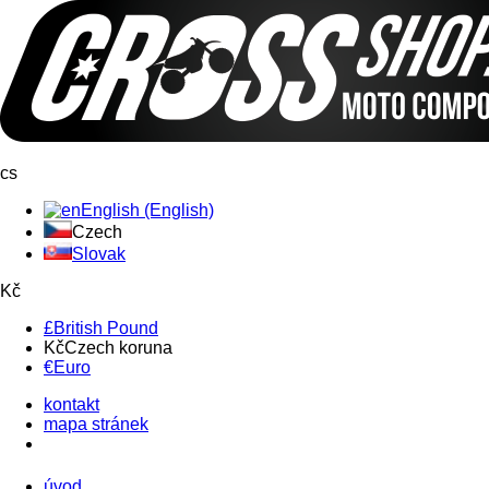
cs
English (English)
Czech
Slovak
Kč
£
British Pound
Kč
Czech koruna
€
Euro
kontakt
mapa stránek
úvod