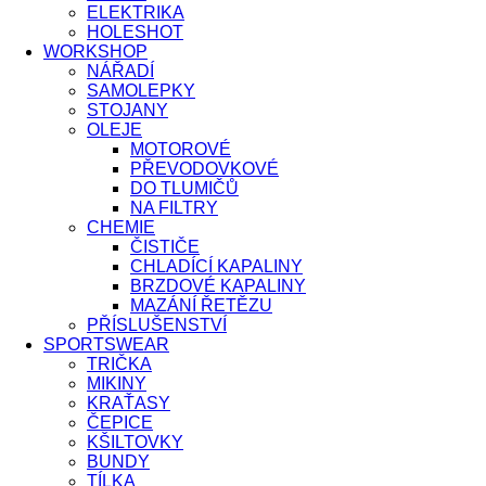
ELEKTRIKA
HOLESHOT
WORKSHOP
NÁŘADÍ
SAMOLEPKY
STOJANY
OLEJE
MOTOROVÉ
PŘEVODOVKOVÉ
DO TLUMIČŮ
NA FILTRY
CHEMIE
ČISTIČE
CHLADÍCÍ KAPALINY
BRZDOVÉ KAPALINY
MAZÁNÍ ŘETĚZU
PŘÍSLUŠENSTVÍ
SPORTSWEAR
TRIČKA
MIKINY
KRAŤASY
ČEPICE
KŠILTOVKY
BUNDY
TÍLKA