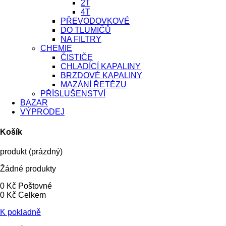
2T
4T
PŘEVODOVKOVÉ
DO TLUMIČŮ
NA FILTRY
CHEMIE
ČISTIČE
CHLADÍCÍ KAPALINY
BRZDOVÉ KAPALINY
MAZÁNÍ ŘETĚZU
PŘÍSLUŠENSTVÍ
BAZAR
VÝPRODEJ
Košík
produkt
(prázdný)
Žádné produkty
0 Kč
Poštovné
0 Kč
Celkem
K pokladně