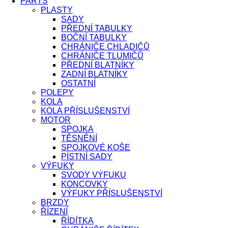
PARTS
PLASTY
SADY
PŘEDNÍ TABULKY
BOČNÍ TABULKY
CHRÁNIČE CHLADIČŮ
CHRÁNIČE TLUMIČŮ
PŘEDNÍ BLATNÍKY
ZADNÍ BLATNÍKY
OSTATNÍ
POLEPY
KOLA
KOLA PŘÍSLUŠENSTVÍ
MOTOR
SPOJKA
TĚSNĚNÍ
SPOJKOVÉ KOŠE
PÍSTNÍ SADY
VÝFUKY
SVODY VÝFUKU
KONCOVKY
VÝFUKY PŘÍSLUŠENSTVÍ
BRZDY
ŘÍZENÍ
ŘÍDÍTKA