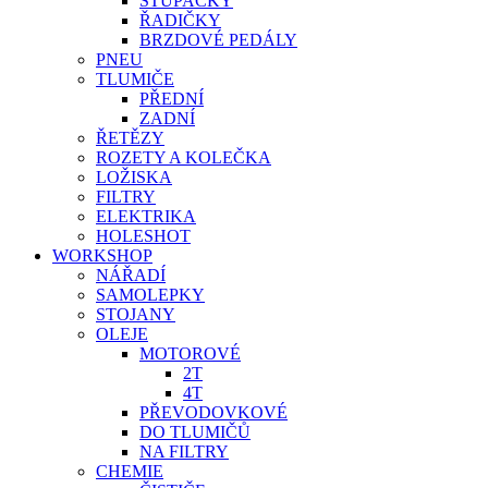
STUPAČKY
ŘADIČKY
BRZDOVÉ PEDÁLY
PNEU
TLUMIČE
PŘEDNÍ
ZADNÍ
ŘETĚZY
ROZETY A KOLEČKA
LOŽISKA
FILTRY
ELEKTRIKA
HOLESHOT
WORKSHOP
NÁŘADÍ
SAMOLEPKY
STOJANY
OLEJE
MOTOROVÉ
2T
4T
PŘEVODOVKOVÉ
DO TLUMIČŮ
NA FILTRY
CHEMIE