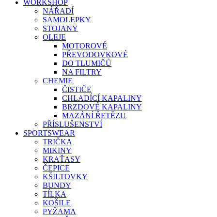
WORKSHOP
NÁŘADÍ
SAMOLEPKY
STOJANY
OLEJE
MOTOROVÉ
PŘEVODOVKOVÉ
DO TLUMIČŮ
NA FILTRY
CHEMIE
ČISTIČE
CHLADÍCÍ KAPALINY
BRZDOVÉ KAPALINY
MAZÁNÍ ŘETĚZU
PŘÍSLUŠENSTVÍ
SPORTSWEAR
TRIČKA
MIKINY
KRAŤASY
ČEPICE
KŠILTOVKY
BUNDY
TÍLKA
KOŠILE
PYŽAMA