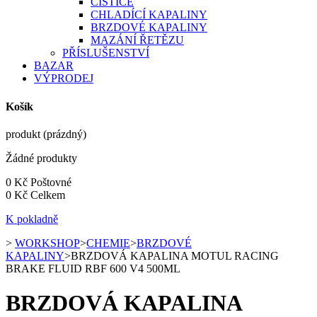
ČISTIČE
CHLADÍCÍ KAPALINY
BRZDOVÉ KAPALINY
MAZÁNÍ ŘETĚZU
PŘÍSLUŠENSTVÍ
BAZAR
VÝPRODEJ
Košík
produkt
(prázdný)
Žádné produkty
0 Kč
Poštovné
0 Kč
Celkem
K pokladně
>
WORKSHOP
>
CHEMIE
>
BRZDOVÉ
KAPALINY
>
BRZDOVÁ KAPALINA MOTUL RACING
BRAKE FLUID RBF 600 V4 500ML
BRZDOVÁ KAPALINA