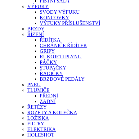
PÍSTNÍ SADY
VÝFUKY
SVODY VÝFUKU
KONCOVKY
VÝFUKY PŘÍSLUŠENSTVÍ
BRZDY
ŘÍZENÍ
ŘÍDÍTKA
CHRÁNIČE ŘÍDÍTEK
GRIPY
RUKOJETI PLYNU
PÁČKY
STUPAČKY
ŘADIČKY
BRZDOVÉ PEDÁLY
PNEU
TLUMIČE
PŘEDNÍ
ZADNÍ
ŘETĚZY
ROZETY A KOLEČKA
LOŽISKA
FILTRY
ELEKTRIKA
HOLESHOT