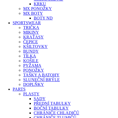
KRKU
MX PONOŽKY
MX BOTY
BOTY ND
SPORTSWEAR
TRIČKA
MIKINY
KRAŤASY
ČEPICE
KŠILTOVKY
BUNDY
TÍLKA
KOŠILE
PYŽAMA
PONOŽKY
TAŠKY A BATOHY
SLUNEČNÍ BRÝLE
DOPLŇKY
PARTS
PLASTY
SADY
PŘEDNÍ TABULKY
BOČNÍ TABULKY
CHRÁNIČE CHLADIČŮ
CHRÁNIČE TLUMIČŮ