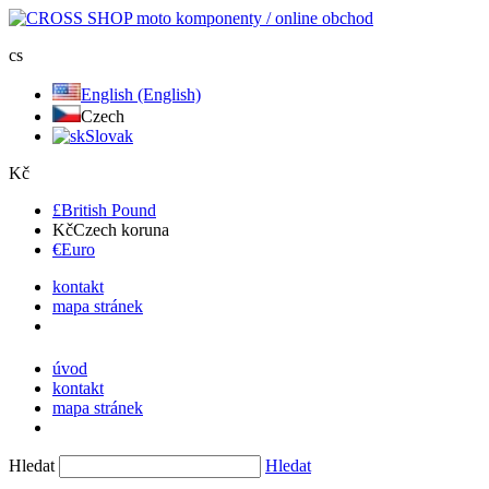
cs
English (English)
Czech
Slovak
Kč
£
British Pound
Kč
Czech koruna
€
Euro
kontakt
mapa stránek
úvod
kontakt
mapa stránek
Hledat
Hledat