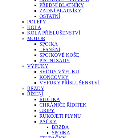
PŘEDNÍ BLATNÍKY
ZADNÍ BLATNÍKY
OSTATNÍ
POLEPY
KOLA
KOLA PŘÍSLUŠENSTVÍ
MOTOR
SPOJKA
TĚSNĚNÍ
SPOJKOVÉ KOŠE
PÍSTNÍ SADY
VÝFUKY
SVODY VÝFUKU
KONCOVKY
VÝFUKY PŘÍSLUŠENSTVÍ
BRZDY
ŘÍZENÍ
ŘÍDÍTKA
CHRÁNIČE ŘÍDÍTEK
GRIPY
RUKOJETI PLYNU
PÁČKY
BRZDA
SPOJKA