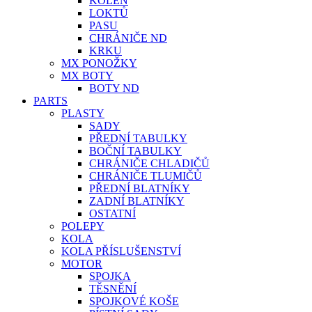
KOLEN
LOKTŮ
PASU
CHRÁNIČE ND
KRKU
MX PONOŽKY
MX BOTY
BOTY ND
PARTS
PLASTY
SADY
PŘEDNÍ TABULKY
BOČNÍ TABULKY
CHRÁNIČE CHLADIČŮ
CHRÁNIČE TLUMIČŮ
PŘEDNÍ BLATNÍKY
ZADNÍ BLATNÍKY
OSTATNÍ
POLEPY
KOLA
KOLA PŘÍSLUŠENSTVÍ
MOTOR
SPOJKA
TĚSNĚNÍ
SPOJKOVÉ KOŠE