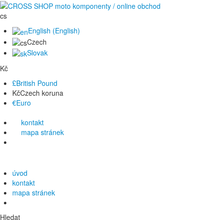
cs
English (English)
Czech
Slovak
Kč
£
British Pound
Kč
Czech koruna
€
Euro
kontakt
mapa stránek
úvod
kontakt
mapa stránek
Hledat