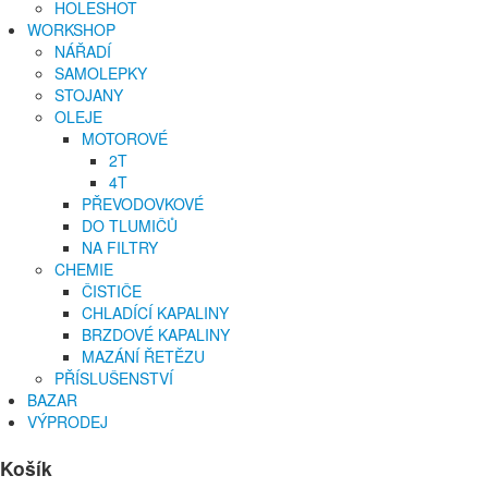
HOLESHOT
WORKSHOP
NÁŘADÍ
SAMOLEPKY
STOJANY
OLEJE
MOTOROVÉ
2T
4T
PŘEVODOVKOVÉ
DO TLUMIČŮ
NA FILTRY
CHEMIE
ČISTIČE
CHLADÍCÍ KAPALINY
BRZDOVÉ KAPALINY
MAZÁNÍ ŘETĚZU
PŘÍSLUŠENSTVÍ
BAZAR
VÝPRODEJ
Košík