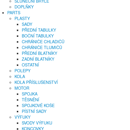
SLUNEČNÍ BRÝLE
DOPLŇKY
PARTS
PLASTY
SADY
PŘEDNÍ TABULKY
BOČNÍ TABULKY
CHRÁNIČE CHLADIČŮ
CHRÁNIČE TLUMIČŮ
PŘEDNÍ BLATNÍKY
ZADNÍ BLATNÍKY
OSTATNÍ
POLEPY
KOLA
KOLA PŘÍSLUŠENSTVÍ
MOTOR
SPOJKA
TĚSNĚNÍ
SPOJKOVÉ KOŠE
PÍSTNÍ SADY
VÝFUKY
SVODY VÝFUKU
KONCOVKY