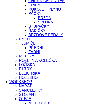
CHRÁNIČE ŘÍDÍTEK
GRIPY
RUKOJETI PLYNU
PÁČKY
BRZDA
SPOJKA
STUPAČKY
ŘADIČKY
BRZDOVÉ PEDÁLY
PNEU
TLUMIČE
PŘEDNÍ
ZADNÍ
ŘETĚZY
ROZETY A KOLEČKA
LOŽISKA
FILTRY
ELEKTRIKA
HOLESHOT
WORKSHOP
NÁŘADÍ
SAMOLEPKY
STOJANY
OLEJE
MOTOROVÉ