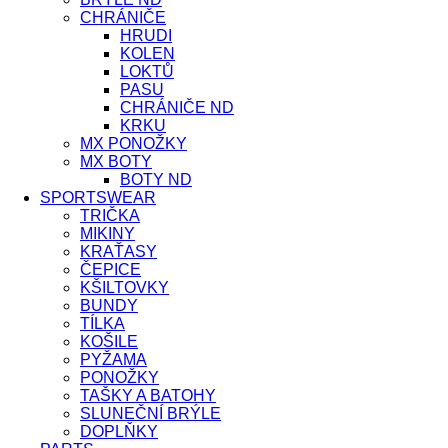
CHRÁNIČE
HRUDI
KOLEN
LOKTŮ
PASU
CHRÁNIČE ND
KRKU
MX PONOŽKY
MX BOTY
BOTY ND
SPORTSWEAR
TRIČKA
MIKINY
KRAŤASY
ČEPICE
KŠILTOVKY
BUNDY
TÍLKA
KOŠILE
PYŽAMA
PONOŽKY
TAŠKY A BATOHY
SLUNEČNÍ BRÝLE
DOPLŇKY