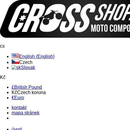
cs
English (English)
Czech
Slovak
Kč
£
British Pound
Kč
Czech koruna
€
Euro
kontakt
mapa stránek
úvod