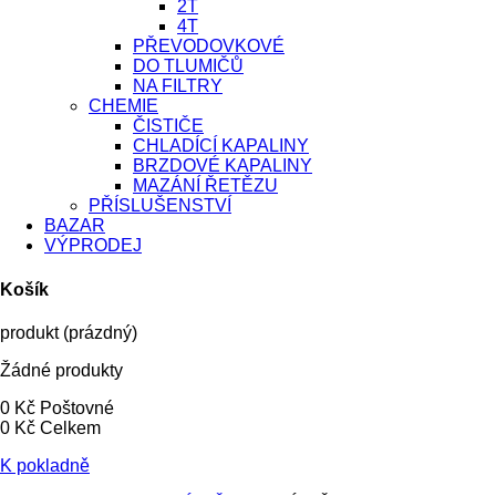
2T
4T
PŘEVODOVKOVÉ
DO TLUMIČŮ
NA FILTRY
CHEMIE
ČISTIČE
CHLADÍCÍ KAPALINY
BRZDOVÉ KAPALINY
MAZÁNÍ ŘETĚZU
PŘÍSLUŠENSTVÍ
BAZAR
VÝPRODEJ
Košík
produkt
(prázdný)
Žádné produkty
0 Kč
Poštovné
0 Kč
Celkem
K pokladně