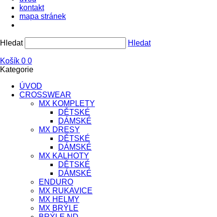
kontakt
mapa stránek
Hledat
Hledat
Košík
0
0
Kategorie
ÚVOD
CROSSWEAR
MX KOMPLETY
DĚTSKÉ
DÁMSKÉ
MX DRESY
DĚTSKÉ
DÁMSKÉ
MX KALHOTY
DĚTSKÉ
DÁMSKÉ
ENDURO
MX RUKAVICE
MX HELMY
MX BRÝLE
BRÝLE ND