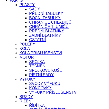
PARTS
PLASTY
SADY
PŘEDNÍ TABULKY
BOČNÍ TABULKY
CHRÁNIČE CHLADIČŮ
CHRÁNIČE TLUMIČŮ
PŘEDNÍ BLATNÍKY
ZADNÍ BLATNÍKY
OSTATNÍ
POLEPY
KOLA
KOLA PŘÍSLUŠENSTVÍ
MOTOR
SPOJKA
TĚSNĚNÍ
SPOJKOVÉ KOŠE
PÍSTNÍ SADY
VÝFUKY
SVODY VÝFUKU
KONCOVKY
VÝFUKY PŘÍSLUŠENSTVÍ
BRZDY
ŘÍZENÍ
ŘÍDÍTKA