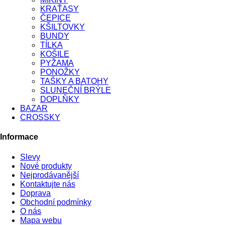
KRAŤASY
ČEPICE
KŠILTOVKY
BUNDY
TÍLKA
KOŠILE
PYŽAMA
PONOŽKY
TAŠKY A BATOHY
SLUNEČNÍ BRÝLE
DOPLŇKY
BAZAR
CROSSKY
Informace
Slevy
Nové produkty
Nejprodávanější
Kontaktujte nás
Doprava
Obchodní podmínky
O nás
Mapa webu