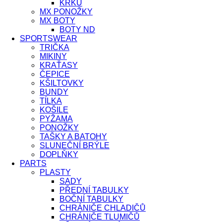
KRKU
MX PONOŽKY
MX BOTY
BOTY ND
SPORTSWEAR
TRIČKA
MIKINY
KRAŤASY
ČEPICE
KŠILTOVKY
BUNDY
TÍLKA
KOŠILE
PYŽAMA
PONOŽKY
TAŠKY A BATOHY
SLUNEČNÍ BRÝLE
DOPLŇKY
PARTS
PLASTY
SADY
PŘEDNÍ TABULKY
BOČNÍ TABULKY
CHRÁNIČE CHLADIČŮ
CHRÁNIČE TLUMIČŮ