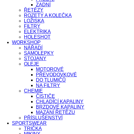
ZADNÍ
ŘETĚZY
ROZETY A KOLEČKA
LOŽISKA
FILTRY
ELEKTRIKA
HOLESHOT
WORKSHOP
NÁŘADÍ
SAMOLEPKY
STOJANY
OLEJE
MOTOROVÉ
PŘEVODOVKOVÉ
DO TLUMIČŮ
NA FILTRY
CHEMIE
ČISTIČE
CHLADÍCÍ KAPALINY
BRZDOVÉ KAPALINY
MAZÁNÍ ŘETĚZU
PŘÍSLUŠENSTVÍ
SPORTSWEAR
TRIČKA
MIKINY