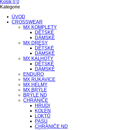
Košík
0
0
Kategorie
ÚVOD
CROSSWEAR
MX KOMPLETY
DĚTSKÉ
DÁMSKÉ
MX DRESY
DĚTSKÉ
DÁMSKÉ
MX KALHOTY
DĚTSKÉ
DÁMSKÉ
ENDURO
MX RUKAVICE
MX HELMY
MX BRÝLE
BRÝLE ND
CHRÁNIČE
HRUDI
KOLEN
LOKTŮ
PASU
CHRÁNIČE ND