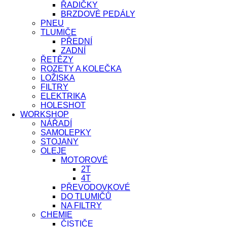
ŘADIČKY
BRZDOVÉ PEDÁLY
PNEU
TLUMIČE
PŘEDNÍ
ZADNÍ
ŘETĚZY
ROZETY A KOLEČKA
LOŽISKA
FILTRY
ELEKTRIKA
HOLESHOT
WORKSHOP
NÁŘADÍ
SAMOLEPKY
STOJANY
OLEJE
MOTOROVÉ
2T
4T
PŘEVODOVKOVÉ
DO TLUMIČŮ
NA FILTRY
CHEMIE
ČISTIČE