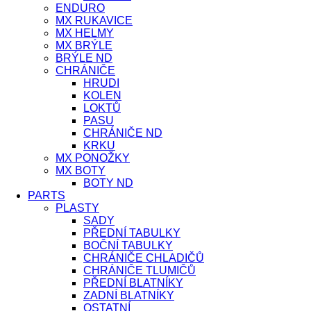
ENDURO
MX RUKAVICE
MX HELMY
MX BRÝLE
BRÝLE ND
CHRÁNIČE
HRUDI
KOLEN
LOKTŮ
PASU
CHRÁNIČE ND
KRKU
MX PONOŽKY
MX BOTY
BOTY ND
PARTS
PLASTY
SADY
PŘEDNÍ TABULKY
BOČNÍ TABULKY
CHRÁNIČE CHLADIČŮ
CHRÁNIČE TLUMIČŮ
PŘEDNÍ BLATNÍKY
ZADNÍ BLATNÍKY
OSTATNÍ