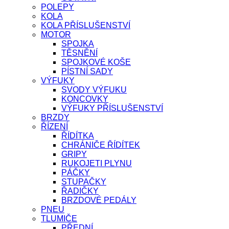
POLEPY
KOLA
KOLA PŘÍSLUŠENSTVÍ
MOTOR
SPOJKA
TĚSNĚNÍ
SPOJKOVÉ KOŠE
PÍSTNÍ SADY
VÝFUKY
SVODY VÝFUKU
KONCOVKY
VÝFUKY PŘÍSLUŠENSTVÍ
BRZDY
ŘÍZENÍ
ŘÍDÍTKA
CHRÁNIČE ŘÍDÍTEK
GRIPY
RUKOJETI PLYNU
PÁČKY
STUPAČKY
ŘADIČKY
BRZDOVÉ PEDÁLY
PNEU
TLUMIČE
PŘEDNÍ