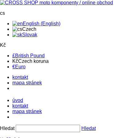
cs
English (English)
Czech
Slovak
Kč
£
British Pound
Kč
Czech koruna
€
Euro
kontakt
mapa stránek
úvod
kontakt
mapa stránek
Hledat
Hledat