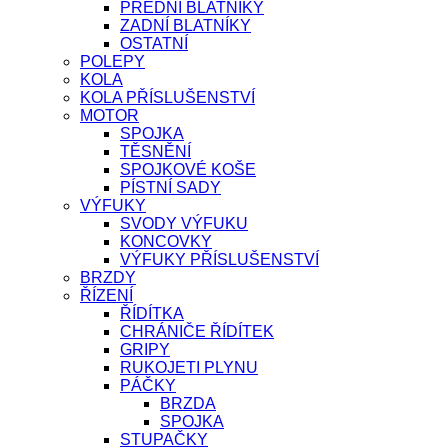
PŘEDNÍ BLATNÍKY
ZADNÍ BLATNÍKY
OSTATNÍ
POLEPY
KOLA
KOLA PŘÍSLUŠENSTVÍ
MOTOR
SPOJKA
TĚSNĚNÍ
SPOJKOVÉ KOŠE
PÍSTNÍ SADY
VÝFUKY
SVODY VÝFUKU
KONCOVKY
VÝFUKY PŘÍSLUŠENSTVÍ
BRZDY
ŘÍZENÍ
ŘÍDÍTKA
CHRÁNIČE ŘÍDÍTEK
GRIPY
RUKOJETI PLYNU
PÁČKY
BRZDA
SPOJKA
STUPAČKY