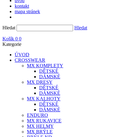
úvod
kontakt
mapa stránek
Hledat
Hledat
Košík
0
0
Kategorie
ÚVOD
CROSSWEAR
MX KOMPLETY
DĚTSKÉ
DÁMSKÉ
MX DRESY
DĚTSKÉ
DÁMSKÉ
MX KALHOTY
DĚTSKÉ
DÁMSKÉ
ENDURO
MX RUKAVICE
MX HELMY
MX BRÝLE