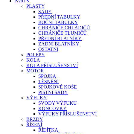
PARTS
PLASTY
SADY
PŘEDNÍ TABULKY
BOČNÍ TABULKY
CHRÁNIČE CHLADIČŮ
CHRÁNIČE TLUMIČŮ
PŘEDNÍ BLATNÍKY
ZADNÍ BLATNÍKY
OSTATNÍ
POLEPY
KOLA
KOLA PŘÍSLUŠENSTVÍ
MOTOR
SPOJKA
TĚSNĚNÍ
SPOJKOVÉ KOŠE
PÍSTNÍ SADY
VÝFUKY
SVODY VÝFUKU
KONCOVKY
VÝFUKY PŘÍSLUŠENSTVÍ
BRZDY
ŘÍZENÍ
ŘÍDÍTKA