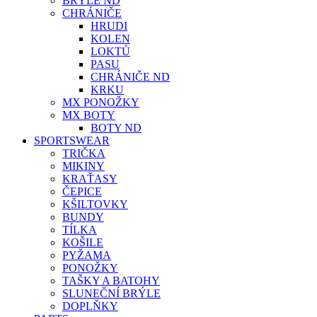
BRÝLE ND
CHRÁNIČE
HRUDI
KOLEN
LOKTŮ
PASU
CHRÁNIČE ND
KRKU
MX PONOŽKY
MX BOTY
BOTY ND
SPORTSWEAR
TRIČKA
MIKINY
KRAŤASY
ČEPICE
KŠILTOVKY
BUNDY
TÍLKA
KOŠILE
PYŽAMA
PONOŽKY
TAŠKY A BATOHY
SLUNEČNÍ BRÝLE
DOPLŇKY