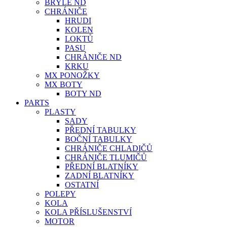
BRÝLE ND
CHRÁNIČE
HRUDI
KOLEN
LOKTŮ
PASU
CHRÁNIČE ND
KRKU
MX PONOŽKY
MX BOTY
BOTY ND
PARTS
PLASTY
SADY
PŘEDNÍ TABULKY
BOČNÍ TABULKY
CHRÁNIČE CHLADIČŮ
CHRÁNIČE TLUMIČŮ
PŘEDNÍ BLATNÍKY
ZADNÍ BLATNÍKY
OSTATNÍ
POLEPY
KOLA
KOLA PŘÍSLUŠENSTVÍ
MOTOR