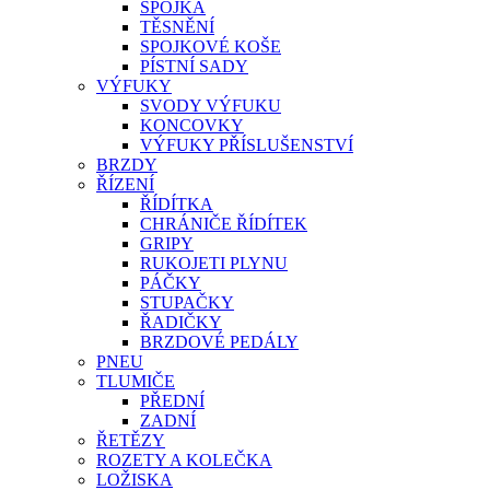
SPOJKA
TĚSNĚNÍ
SPOJKOVÉ KOŠE
PÍSTNÍ SADY
VÝFUKY
SVODY VÝFUKU
KONCOVKY
VÝFUKY PŘÍSLUŠENSTVÍ
BRZDY
ŘÍZENÍ
ŘÍDÍTKA
CHRÁNIČE ŘÍDÍTEK
GRIPY
RUKOJETI PLYNU
PÁČKY
STUPAČKY
ŘADIČKY
BRZDOVÉ PEDÁLY
PNEU
TLUMIČE
PŘEDNÍ
ZADNÍ
ŘETĚZY
ROZETY A KOLEČKA
LOŽISKA