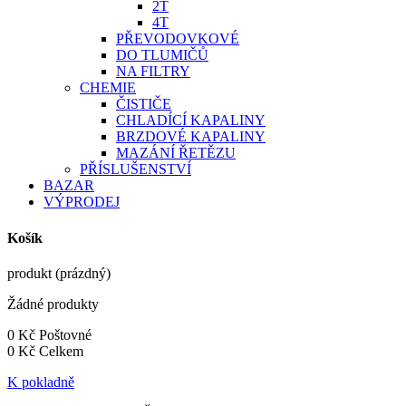
2T
4T
PŘEVODOVKOVÉ
DO TLUMIČŮ
NA FILTRY
CHEMIE
ČISTIČE
CHLADÍCÍ KAPALINY
BRZDOVÉ KAPALINY
MAZÁNÍ ŘETĚZU
PŘÍSLUŠENSTVÍ
BAZAR
VÝPRODEJ
Košík
produkt
(prázdný)
Žádné produkty
0 Kč
Poštovné
0 Kč
Celkem
K pokladně