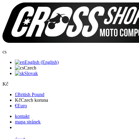
cs
English (English)
Czech
Slovak
Kč
£
British Pound
Kč
Czech koruna
€
Euro
kontakt
mapa stránek