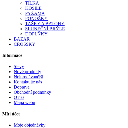
TÍLKA
KOŠILE
PYŽAMA
PONOŽKY
TAŠKY A BATOHY
SLUNEČNÍ BRÝLE
DOPLŇKY
BAZAR
CROSSKY
Informace
Slevy
Nové produkty
Nejprodávanější
Kontaktujte nás
Doprava
Obchodní podmínky
O nás
Mapa webu
Můj účet
Moje objednávky