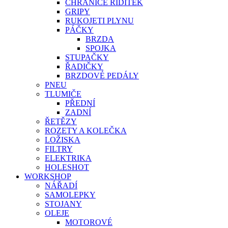
CHRÁNIČE ŘÍDÍTEK
GRIPY
RUKOJETI PLYNU
PÁČKY
BRZDA
SPOJKA
STUPAČKY
ŘADIČKY
BRZDOVÉ PEDÁLY
PNEU
TLUMIČE
PŘEDNÍ
ZADNÍ
ŘETĚZY
ROZETY A KOLEČKA
LOŽISKA
FILTRY
ELEKTRIKA
HOLESHOT
WORKSHOP
NÁŘADÍ
SAMOLEPKY
STOJANY
OLEJE
MOTOROVÉ