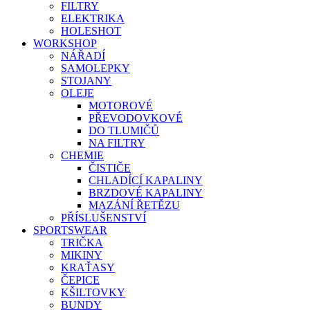
FILTRY
ELEKTRIKA
HOLESHOT
WORKSHOP
NÁŘADÍ
SAMOLEPKY
STOJANY
OLEJE
MOTOROVÉ
PŘEVODOVKOVÉ
DO TLUMIČŮ
NA FILTRY
CHEMIE
ČISTIČE
CHLADÍCÍ KAPALINY
BRZDOVÉ KAPALINY
MAZÁNÍ ŘETĚZU
PŘÍSLUŠENSTVÍ
SPORTSWEAR
TRIČKA
MIKINY
KRAŤASY
ČEPICE
KŠILTOVKY
BUNDY