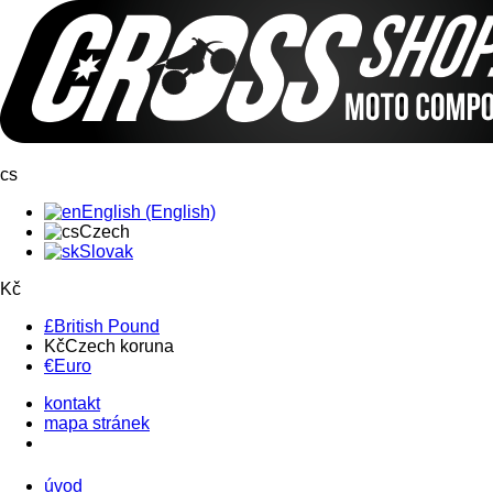
cs
English (English)
Czech
Slovak
Kč
£
British Pound
Kč
Czech koruna
€
Euro
kontakt
mapa stránek
úvod