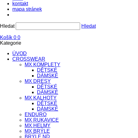
kontakt
mapa stránek
Hledat
Hledat
Košík
0
0
Kategorie
ÚVOD
CROSSWEAR
MX KOMPLETY
DĚTSKÉ
DÁMSKÉ
MX DRESY
DĚTSKÉ
DÁMSKÉ
MX KALHOTY
DĚTSKÉ
DÁMSKÉ
ENDURO
MX RUKAVICE
MX HELMY
MX BRÝLE
BRÝLE ND