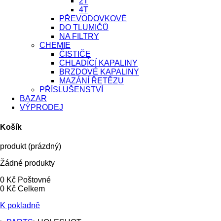
2T
4T
PŘEVODOVKOVÉ
DO TLUMIČŮ
NA FILTRY
CHEMIE
ČISTIČE
CHLADÍCÍ KAPALINY
BRZDOVÉ KAPALINY
MAZÁNÍ ŘETĚZU
PŘÍSLUŠENSTVÍ
BAZAR
VÝPRODEJ
Košík
produkt
(prázdný)
Žádné produkty
0 Kč
Poštovné
0 Kč
Celkem
K pokladně