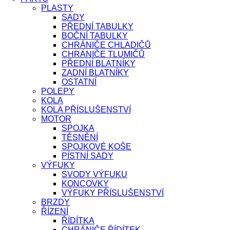
PLASTY
SADY
PŘEDNÍ TABULKY
BOČNÍ TABULKY
CHRÁNIČE CHLADIČŮ
CHRÁNIČE TLUMIČŮ
PŘEDNÍ BLATNÍKY
ZADNÍ BLATNÍKY
OSTATNÍ
POLEPY
KOLA
KOLA PŘÍSLUŠENSTVÍ
MOTOR
SPOJKA
TĚSNĚNÍ
SPOJKOVÉ KOŠE
PÍSTNÍ SADY
VÝFUKY
SVODY VÝFUKU
KONCOVKY
VÝFUKY PŘÍSLUŠENSTVÍ
BRZDY
ŘÍZENÍ
ŘÍDÍTKA
CHRÁNIČE ŘÍDÍTEK