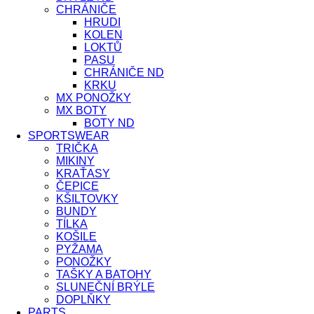
CHRÁNIČE
HRUDI
KOLEN
LOKTŮ
PASU
CHRÁNIČE ND
KRKU
MX PONOŽKY
MX BOTY
BOTY ND
SPORTSWEAR
TRIČKA
MIKINY
KRAŤASY
ČEPICE
KŠILTOVKY
BUNDY
TÍLKA
KOŠILE
PYŽAMA
PONOŽKY
TAŠKY A BATOHY
SLUNEČNÍ BRÝLE
DOPLŇKY
PARTS