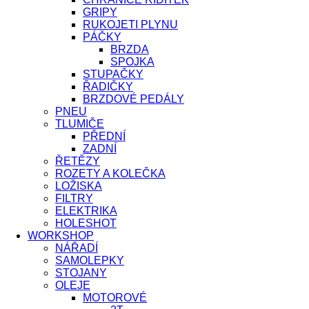
GRIPY
RUKOJETI PLYNU
PÁČKY
BRZDA
SPOJKA
STUPAČKY
ŘADIČKY
BRZDOVÉ PEDÁLY
PNEU
TLUMIČE
PŘEDNÍ
ZADNÍ
ŘETĚZY
ROZETY A KOLEČKA
LOŽISKA
FILTRY
ELEKTRIKA
HOLESHOT
WORKSHOP
NÁŘADÍ
SAMOLEPKY
STOJANY
OLEJE
MOTOROVÉ